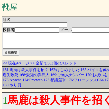
靴屋
題名
投稿者
メール
<<
現在9ページ
>>
全部で363個のスレッド
161:馬鹿は殺人事件を招く
162:はじめました
163:バイクを薦
過失致死
168:愛知の異邦人
169:ご当人ナンバー
170:お祝い
173:Apache
174:Freeweb
175:都議選挙
176:フローレンスC64
1
180:やり貝
馬鹿は殺人事件を招
1