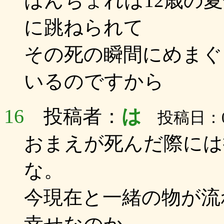
はんちょれは12歳の
に跳ねられて
その死の瞬間にめまぐ
いるのですから
16
投稿者：
は
投稿日：07
おまえが死んだ際には
な。
今現在と一緒の物が流