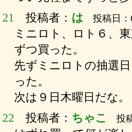
21
投稿者：
は
投稿日：06
ミニロト、ロト６、東
ずつ買った。
先ずミニロトの抽選日、
った。
次は９日木曜日だな。
22
投稿者：
ちゃこ
投稿日