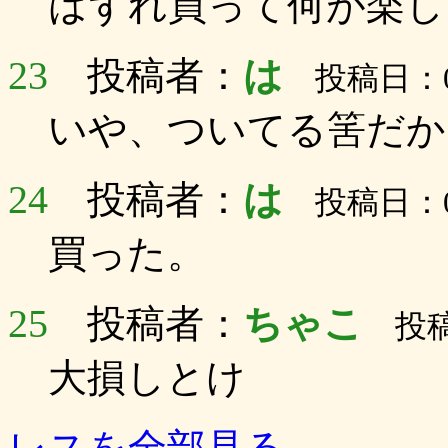
はずれ買って何が楽し
23
投稿者：
は
投稿日：06
いや、ついてる筈だか
24
投稿者：
は
投稿日：07
買った。
25
投稿者：
ちゃこ
投稿日
大損しとけ
レスを全部見る