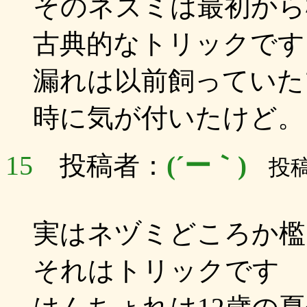
そのネズミは最初から
古典的なトリックです
漏れは以前飼っていた
時に気が付いたけど。
15
投稿者：
(´ー｀)
投稿日
実はネヅミどころか檻
それはトリックです