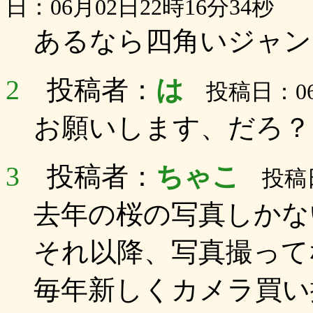
日：06月02日22時16分34秒
あるなら四角いジャン
2
投稿者：
は
投稿日：06月
お願いします、だろ？
3
投稿者：
ちゃこ
投稿日：
去年の桜の写真しかな
それ以降、写真撮って
毎年新しくカメラ買い