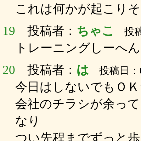
これは何かが起こりそ
19
投稿者：
ちゃこ
投稿日
トレーニングしーへん
20
投稿者：
は
投稿日：06
今日はしないでもＯＫ
会社のチラシが余って
なり
つい先程までずっと歩