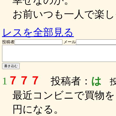
幸せなのか。
お前いつも一人で楽し
レスを全部見る
投稿者
メール
７７７
1
投稿者：
は
投稿
最近コンビニで買物を
円になる。