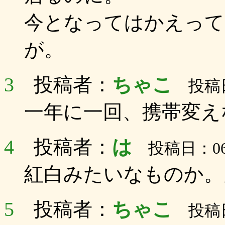
今となってはかえって
が。
3
投稿者：
ちゃこ
投稿日：
一年に一回、携帯変え
4
投稿者：
は
投稿日：06月
紅白みたいなものか。
5
投稿者：
ちゃこ
投稿日：