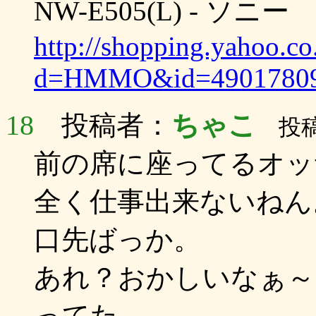
NW-E505(L) - ソニー
http://shopping.yahoo.co
d=HMMO&id=49017809
18
投稿者：
ちゃこ
投稿日
前の席に座ってるオッ
全く仕事出来ないねん
口先ばっか。
あれ？おかしいなぁ～
ってた。