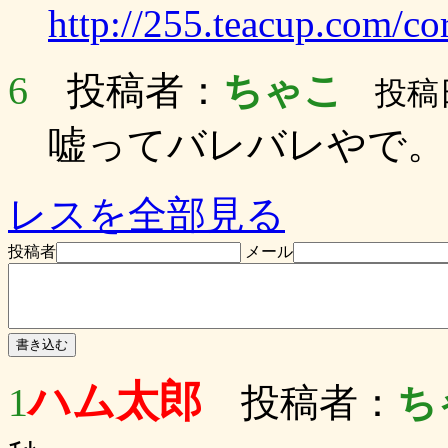
http://255.teacup.com/co
6
投稿者：
ちゃこ
投稿日：
嘘ってバレバレやで。
レスを全部見る
投稿者
メール
ハム太郎
1
投稿者：
ち