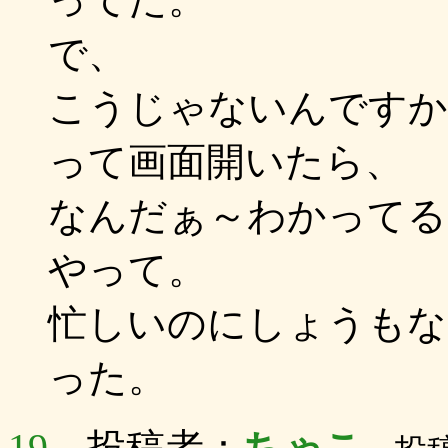
で、
こうじゃないんですか
って画面開いたら、
なんだぁ～わかってる
やって。
忙しいのにしょうもな
った。
19
投稿者：
ちゃこ