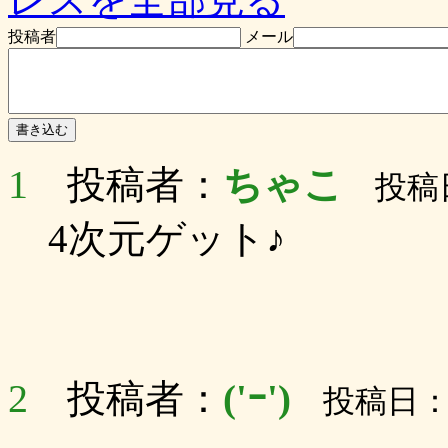
投稿者
メール
1
投稿者：
ちゃこ
投稿日：
4次元ゲット♪
2
投稿者：
('ｰ')
投稿日：06