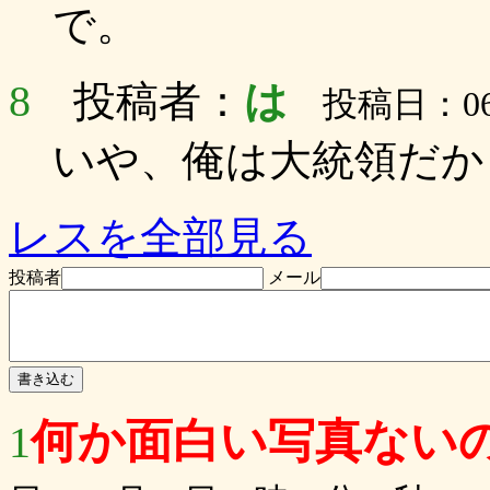
で。
8
投稿者：
は
投稿日：06月
いや、俺は大統領だか
レスを全部見る
投稿者
メール
何か面白い写真ない
1