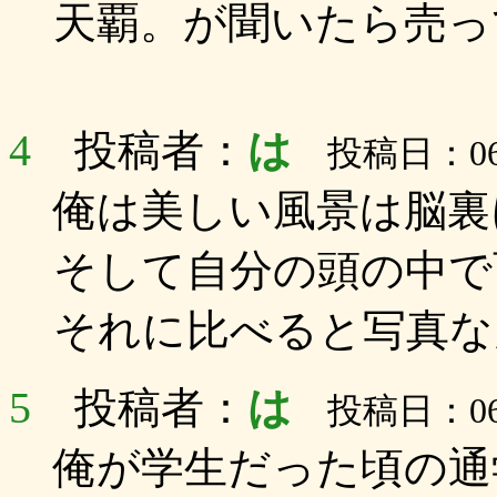
天覇。が聞いたら売っ
4
投稿者：
は
投稿日：06月
俺は美しい風景は脳裏
そして自分の頭の中で
それに比べると写真な
5
投稿者：
は
投稿日：06月
俺が学生だった頃の通