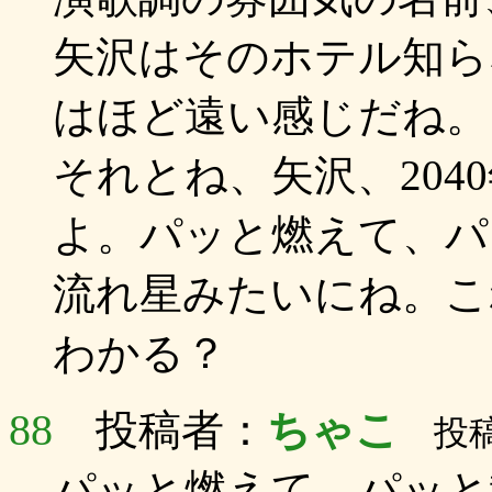
矢沢はそのホテル知ら
はほど遠い感じだね。
それとね、矢沢、20
よ。パッと燃えて、パ
流れ星みたいにね。こ
わかる？
88
投稿者：
ちゃこ
投稿日
パッと燃えて、パッと