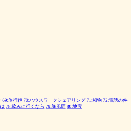
羊
69:旅行鞄
70:ハウスワークシェアリング
71:和物
72:電話の件
長は
78:飲みに行くなら
79:暴風雨
80:地震