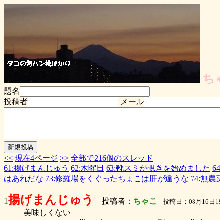
ち
題名
投稿者
メール
<<
現在4ページ
>>
全部で216個のスレッド
61:揚げまんじゅう
62:木曜日
63:靴スミが覗きを始めました
6
はあれだな
73:修羅場をくぐったちょこは肝が違うな
74:無
揚げまんじゅう
1
投稿者：
ちゃこ
投稿日：08月16日19
美味しくない