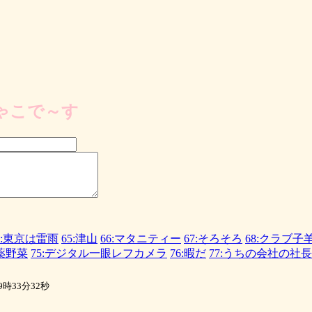
ゃこで～す
4:東京は雷雨
65:津山
66:マタニティー
67:そろそろ
68:クラブ子
農薬野菜
75:デジタル一眼レフカメラ
76:暇だ
77:うちの会社の社
時33分32秒