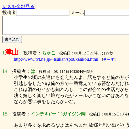
レスを全部見る
投稿者
メール
津山
1
投稿者：
ちゃこ
投稿日：08月12日21時56分29秒
http://www.tvt.ne.jp/~tsukan/spot/kankou.html
[
そーす
]
14
投稿者：
は
投稿日：08月15日10時04分43秒
小学生の頃の友達にも会えたんよ、話をすると俺の方が
引越しをしたのは俺の方で一番覚えている筈なんだけれ
これは酒のセイかも知れんし、この都会での生活だから
凄く嬉しく楽しい旅だったがメールがこないのはあれな
なんか悪い事をしたんかいな。
15
投稿者：
インチキ(´ー｀)ガイジン卿
投稿日：08月15日13時1
あまり多くを求めるなよはんちょれ 故郷と思い出がそ