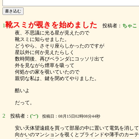
靴スミが覗きを始めました
1
投稿者：
ちゃこ
夜、不思議に光る星が見えたので
靴スミに知らせました。
どうやら、さそり座らしかったのですが
星以外に何か見えたらしく
数時間後、再びベランダにコッソリ出て
外を見ながら煙草を吸って
何処かの家を覗いていたので
親切な私は、鍵を閉めてやりました。
酷いよ
だって。
2
投稿者：
('ｰ')
投稿日：08月15日02時08分44秒
安い天体望遠鏡を買って部屋の中に置いて電気を消して
向かいのマンションを覗くとブラインドや薄手のカーテ