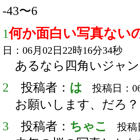
-43〜6
何か面白い写真ない
1
日：06月02日22時16分34秒
あるなら四角いジャン
2
投稿者：
は
投稿日：06月
お願いします、だろ？
3
投稿者：
ちゃこ
投稿日：